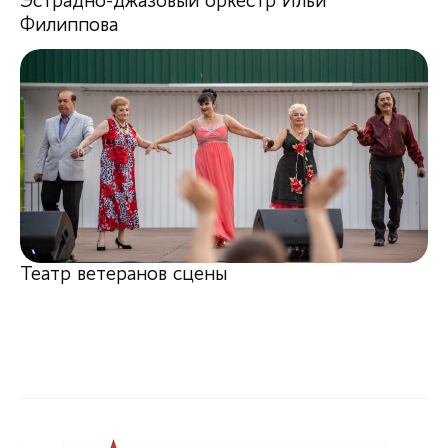
Эстрадно-джазовый оркестр Ильи
Филиппова
Театр ветеранов сцены