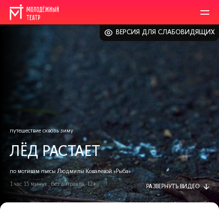
ВЕРСИЯ ДЛЯ СЛАБОВИДЯЩИХ
путешествие сквозь зиму
ЛЁД РАСТАЕТ
по мотивам пьесы Людмилы Ковалёвой «Рыба»
1 час 15 минут., без антракта, 12+
РАЗВЕРНУТЬ
ВИДЕО