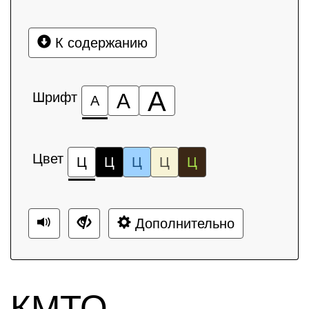
К содержанию
А
Шрифт
А
А
Цвет
Ц
Ц
Ц
Ц
Ц
Дополнительно
КМТО