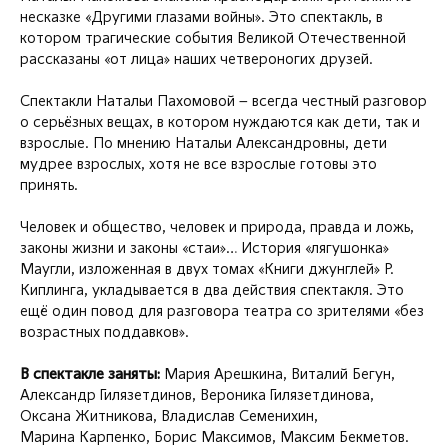
несказке «Другими глазами войны». Это спектакль, в
котором трагические события Великой Отечественной
рассказаны «от лица» наших четвероногих друзей.
Спектакли Натальи Пахомовой – всегда честный разговор
о серьёзных вещах, в котором нуждаются как дети, так и
взрослые. По мнению Натальи Александровны, дети
мудрее взрослых, хотя не все взрослые готовы это
принять.
Человек и общество, человек и природа, правда и ложь,
законы жизни и законы «стаи»… История «лягушонка»
Маугли, изложенная в двух томах «Книги джунглей» Р.
Киплинга, укладывается в два действия спектакля. Это
ещё один повод для разговора театра со зрителями «без
возрастных поддавков».
В спектакле заняты:
Мария Арешкина, Виталий Бегун,
Александр Гилязетдинов, Вероника Гилязетдинова,
Оксана Житникова, Владислав Семенихин,
Марина Карпенко, Борис Максимов, Максим Бекметов.